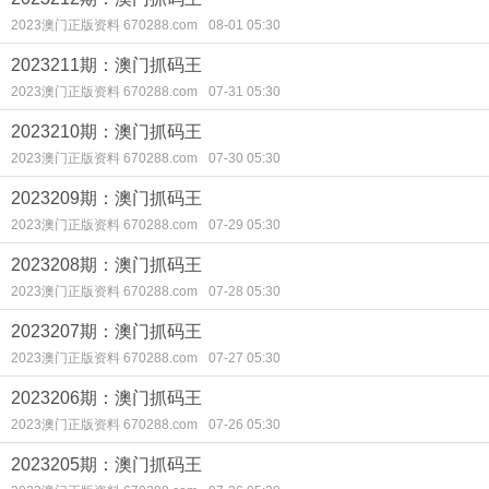
2023澳门正版资料 670288.com
08-01 05:30
2023211期：澳门抓码王
2023澳门正版资料 670288.com
07-31 05:30
2023210期：澳门抓码王
2023澳门正版资料 670288.com
07-30 05:30
2023209期：澳门抓码王
2023澳门正版资料 670288.com
07-29 05:30
2023208期：澳门抓码王
2023澳门正版资料 670288.com
07-28 05:30
2023207期：澳门抓码王
2023澳门正版资料 670288.com
07-27 05:30
2023206期：澳门抓码王
2023澳门正版资料 670288.com
07-26 05:30
2023205期：澳门抓码王