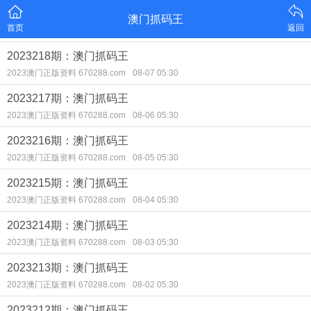
澳门抓码王
首页
返回
2023218期：澳门抓码王
2023澳门正版资料 670288.com
08-07 05:30
2023217期：澳门抓码王
2023澳门正版资料 670288.com
08-06 05:30
2023216期：澳门抓码王
2023澳门正版资料 670288.com
08-05 05:30
2023215期：澳门抓码王
2023澳门正版资料 670288.com
08-04 05:30
2023214期：澳门抓码王
2023澳门正版资料 670288.com
08-03 05:30
2023213期：澳门抓码王
2023澳门正版资料 670288.com
08-02 05:30
2023212期：澳门抓码王