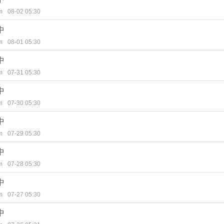
m
08-02 05:30
中
m
08-01 05:30
中
m
07-31 05:30
中
m
07-30 05:30
中
m
07-29 05:30
中
m
07-28 05:30
中
m
07-27 05:30
中