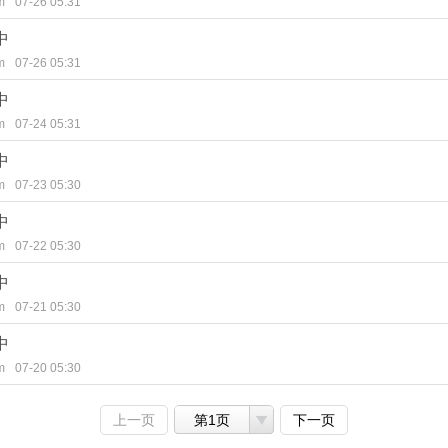
m
07-26 05:31
中
m
07-26 05:31
中
m
07-24 05:31
中
m
07-23 05:30
中
m
07-22 05:30
中
m
07-21 05:30
中
m
07-20 05:30
上一页
第1页
下一页