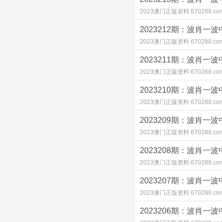
2023澳门正版资料 670288.co
2023212期：波肖一波
2023澳门正版资料 670288.co
2023211期：波肖一波
2023澳门正版资料 670288.co
2023210期：波肖一波
2023澳门正版资料 670288.co
2023209期：波肖一波
2023澳门正版资料 670288.co
2023208期：波肖一波
2023澳门正版资料 670288.co
2023207期：波肖一波
2023澳门正版资料 670288.co
2023206期：波肖一波