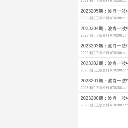
2023澳门正版资料 670288.co
2023205期：波肖一波
2023澳门正版资料 670288.co
2023204期：波肖一波
2023澳门正版资料 670288.co
2023203期：波肖一波
2023澳门正版资料 670288.co
2023202期：波肖一波
2023澳门正版资料 670288.co
2023201期：波肖一波
2023澳门正版资料 670288.co
2023200期：波肖一波
2023澳门正版资料 670288.co