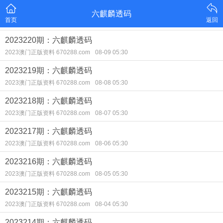
六麒麟透码
首页
返回
2023220期：六麒麟透码
2023澳门正版资料 670288.com
08-09 05:30
2023219期：六麒麟透码
2023澳门正版资料 670288.com
08-08 05:30
2023218期：六麒麟透码
2023澳门正版资料 670288.com
08-07 05:30
2023217期：六麒麟透码
2023澳门正版资料 670288.com
08-06 05:30
2023216期：六麒麟透码
2023澳门正版资料 670288.com
08-05 05:30
2023215期：六麒麟透码
2023澳门正版资料 670288.com
08-04 05:30
2023214期：六麒麟透码