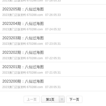
2023澳门正版资料 670288.com
07-26 05:33
2023205期：八仙过海图
2023澳门正版资料 670288.com
07-26 05:33
2023204期：八仙过海图
2023澳门正版资料 670288.com
07-24 05:32
2023203期：八仙过海图
2023澳门正版资料 670288.com
07-23 05:31
2023202期：八仙过海图
2023澳门正版资料 670288.com
07-22 05:31
2023201期：八仙过海图
2023澳门正版资料 670288.com
07-21 05:31
2023200期：八仙过海图
2023澳门正版资料 670288.com
07-20 05:31
上一页
第1页
下一页