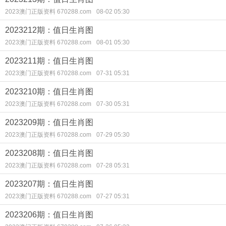
2023澳门正版资料 670288.com
08-02 05:30
2023212期：值日生肖图
2023澳门正版资料 670288.com
08-01 05:30
2023211期：值日生肖图
2023澳门正版资料 670288.com
07-31 05:31
2023210期：值日生肖图
2023澳门正版资料 670288.com
07-30 05:31
2023209期：值日生肖图
2023澳门正版资料 670288.com
07-29 05:30
2023208期：值日生肖图
2023澳门正版资料 670288.com
07-28 05:31
2023207期：值日生肖图
2023澳门正版资料 670288.com
07-27 05:31
2023206期：值日生肖图