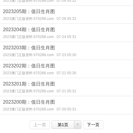
2023澳门正版资料 670288.com
07-26 05:32
2023205期：值日生肖图
2023澳门正版资料 670288.com
07-26 05:32
2023204期：值日生肖图
2023澳门正版资料 670288.com
07-24 05:31
2023203期：值日生肖图
2023澳门正版资料 670288.com
07-23 05:30
2023202期：值日生肖图
2023澳门正版资料 670288.com
07-22 05:30
2023201期：值日生肖图
2023澳门正版资料 670288.com
07-21 05:31
2023200期：值日生肖图
2023澳门正版资料 670288.com
07-20 05:31
上一页
第1页
下一页